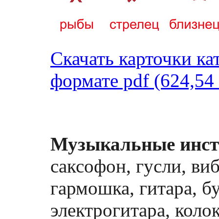
Скачать карточки ка
формате pdf (624,54
Музыкальные инстр
саксофон, гусли, ви
гармошка, гитара, б
электрогитара, коло