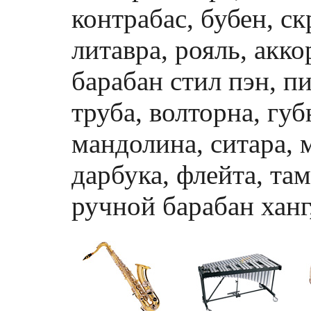
контрабас, бубен, ск
литавра, рояль, акко
барабан стил пэн, п
труба, волторна, гу
мандолина, ситара, м
дарбука, флейта, та
ручной барабан ханг