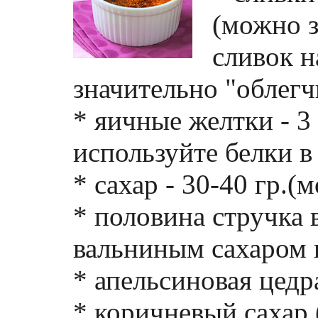
(можно з
сливок н
значительно "облегч
* яичные желтки - 3 
используйте белки в 
* сахар - 30-40 гр.(
* половина стручка
вальниным сахаром и
* апельсиновая цедра 
* коричневый сахар 