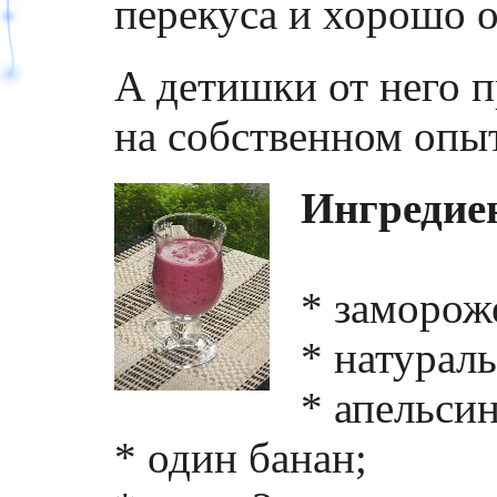
перекуса и хорошо о
А детишки от него п
на собственном опыте
Ингредие
* замороже
* натураль
* апельсин
* один банан;