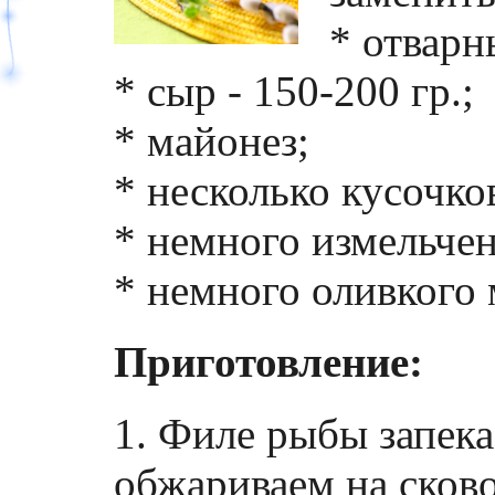
* отварны
* сыр - 150-200 гр.;
* майонез;
* несколько кусочко
* немного измельчен
* немного оливкого 
Приготовление:
1. Филе рыбы запека
обжариваем на сково