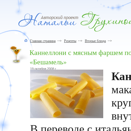
Главная страница
Рецепты
Вторые блюда
Каннеллони с мясным фаршем по
«Бешамель»
19 октября 2008 г.
Кан
мак
кру
вну
В переводе с италья