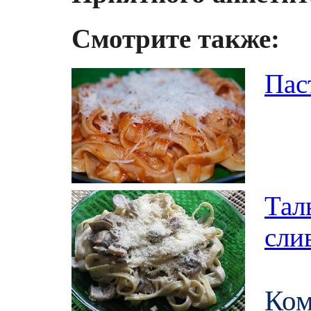
Смотрите также:
Пас
Тал
сли
Ко