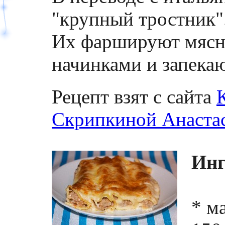
"крупный тростник"
Их фаршируют мясны
начинками и запекаю
Рецепт взят с сайта
Скрипкиной Анаста
Инг
* м