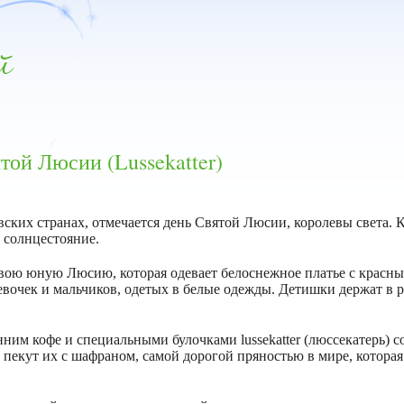
той Люсии (Lussekatter)
ских странах, отмечается день Святой Люсии, королевы света. 
 солнцестояние.
 свою юную Люсию, которая одевает белоснежное платье с красн
евочек и мальчиков, одетых в белые одежды. Детишки держат в 
ним кофе и специальными булочками lussekatter (люссекатерь) 
 пекут их с шафраном, самой дорогой пряностью в мире, котора