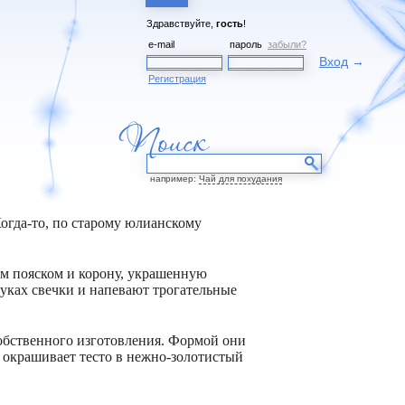
Здравствуйте,
гость
!
e-mail
пароль
забыли?
Вход
→
Регистрация
например:
Чай для похудания
Когда-то, по старому юлианскому
ым пояском и корону, украшенную
руках свечки и напевают трогательные
собственного изготовления. Формой они
я окрашивает тесто в нежно-золотистый