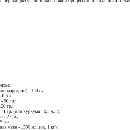
с первый раз учавствовал в такой процессии, правда, пока тольк
енты:
или маргарин) - 150 г.;
 0,5 л.;
- 50 гр.;
150 гр.;
 1 гр. (или куркума - 0,5 ч.л.);
 - 2 ч.л.;
5 ч.л.;
ая мука - 1300 мл. (ок. 1 кг);