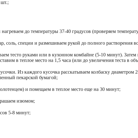
 шт.;
и нагреваем до температуры 37-40 градусов (проверяем температу
ар, соль, специи и размешиваем рукой до полного растворения в
ем тесто руками или в кухонном комбайне (5-10 минут). Затем 
вим в теплое место на 1,5 часа (или до увеличения теста в объе
кусочки. Из каждого кусочка расскатываем колбаску диаметром 2-
ленный пекарской бумагой;
олотенцем) и помещаем в теплое место еще на 30 минут;
крашаем изюмом;
сов 5-8 минут;