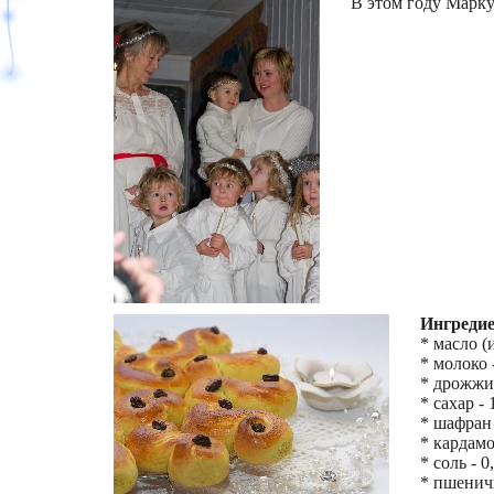
В этом году Марку
Ингреди
* масло (
* молоко -
* дрожжи 
* сахар - 
* шафран -
* кардамон
* соль - 0,
* пшеничн