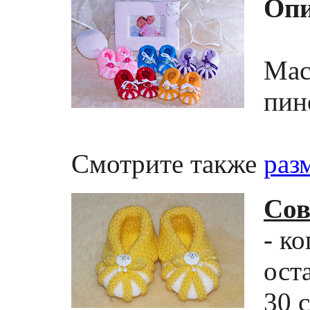
Опи
Мас
пин
Смотрите также
раз
Сов
- к
ост
30 