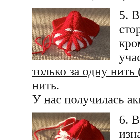
5. 
сто
кро
уча
только за одну нить
нить.
У нас получилась ак
6. 
изн