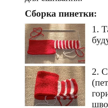
Сборка пинетки:
1. 
буд
2. 
(пе
гор
шво