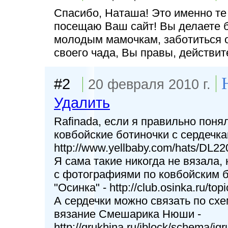
Спасибо, Наташа! Это именно те 
посещаю Ваш сайт! Вы делаете б
молодым мамочкам, заботиться о
своего чада, Вы правы, действит
#2
20 февраля 2010 г.
Удалить
Rafinada, если я правильно поня
ковбойские ботиночки с сердечка
http://www.yellbaby.com/hats/DL220
Я сама такие никогда не вязала,
с фотографиями по ковбойским 
"Осинка" - http://club.osinka.ru/
А сердечки можно связать по сх
вязание Смешарика Нюши -
http://grukhina.ru/iblock/schema/i