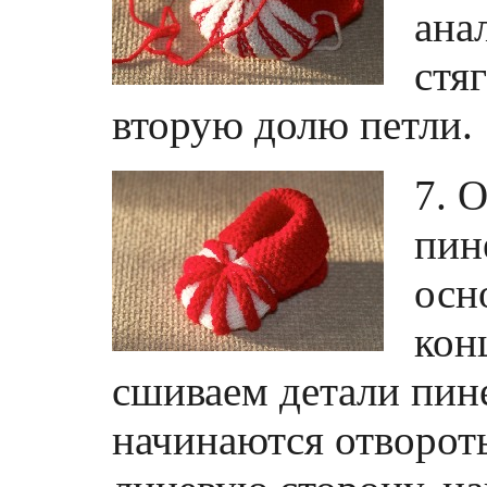
ана
стя
вторую долю петли.
7. 
пин
осн
кон
сшиваем детали пине
начинаются отвороты