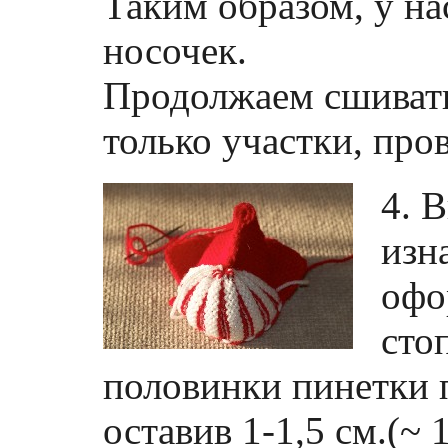
Таким образом, у на
носочек.
Продолжаем сшивать,
только участки, про
4. 
изн
офо
сто
половинки пинетки п
оставив 1-1,5 см.(~