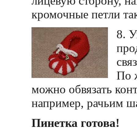
лицевую сторону, на
кромочные петли так
8. 
про
свя
По 
можно обвязать кон
например, рачьим ш
Пинетка готова!