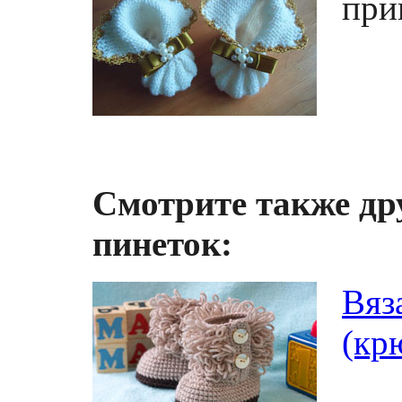
при
Смотрите также др
пинеток:
Вяз
(кр