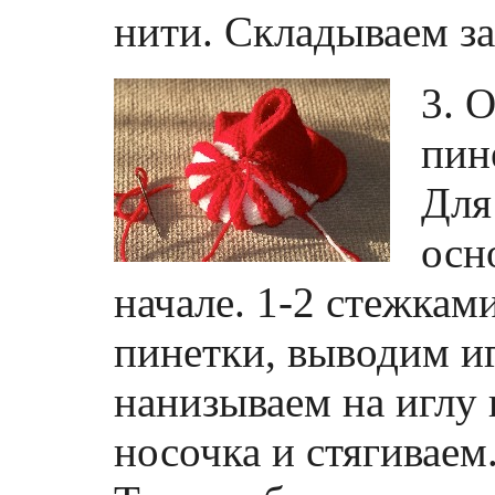
нити. Складываем за
3. 
пин
Для
осн
начале. 1-2 стежкам
пинетки, выводим иг
нанизываем на иглу
носочка и стягиваем