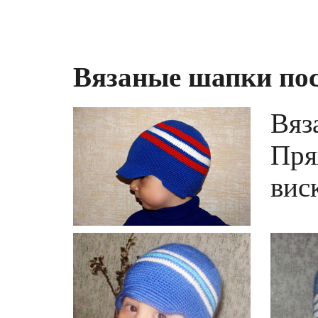
Вязаные шапки пос
Вяз
Пря
вис