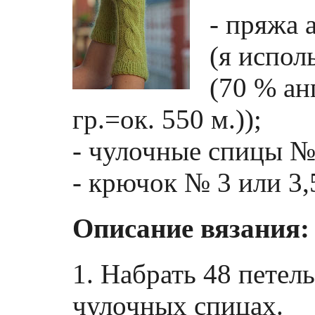
- пряжа а
(я испол
(70 % ан
гр.=ок. 550 м.));
- чулочные спицы №
- крючок № 3 или 3,
Описание вязания:
1. Набрать 48 петел
чулочных спицах.