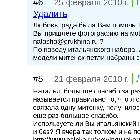
#6
25 февраля 2010 г.
Удалить
Любовь, рада была Вам помочь. 
Вы пришлете фотографию на мой
natasha@grukhina.ru ?
По поводу итальянского набора, д
модели митенок петли набраны 
#5
21 февраля 2010 г.
Наталья, большое спасибо за раз
называется правильно то, что я 
связала одну митенку, получилос
еще раз большое спасибо.
Используете ли Вы итальянский 
и без? Я вчера так толком и не п
http://www.osinka.ru/Sewing/Deko