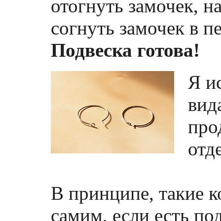
отогнуть замочек, н
согнуть замочек в п
Подвеска готова!
Я и
вид
про
отд
В принципе, такие к
самим, если есть по