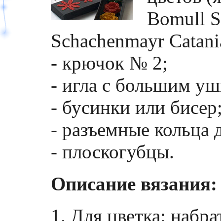
Bomull Sp
Schachenmayr Catania
- крючок № 2;
- игла с большим уш
- бусинки или бисер
- разъемные кольца 
- плоскогубцы.
Описание вязания:
1.
Для цветка
: набра